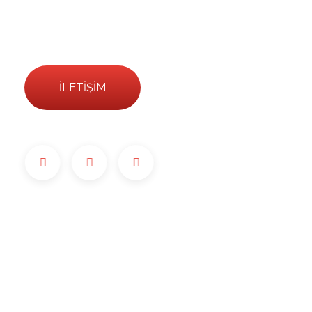
36,452 Mutlu
Müşteri
İLETIŞIM